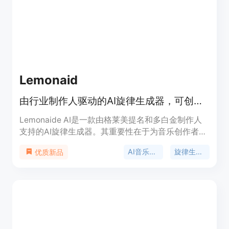
分享。价格方面，提供免费版和多种付费套餐，如
Starter套餐每年99美元、Pro套餐每年300美元、
Unlimited套餐每年708美元，不同套餐对应不同的
使用额度和功能。其定位是满足不同层次音乐创作者
的需求。
Lemonaid
由行业制作人驱动的AI旋律生成器，可创建独特旋律与和弦。
Lemonaide AI是一款由格莱美提名和多白金制作人
支持的AI旋律生成器。其重要性在于为音乐创作者提
供了全新的创作方式，解决创作灵感枯竭的问题。主
AI音乐创作
旋律生成器
优质新品
要优点包括可生成无限旋律和和弦，提供MIDI和音频
两种格式，具有多种风格算法，可与现有DAW无缝集
成，且部分模型免费使用。产品背景是和众多知名制
作人合作打造算法。价格方面，有免费试用，
Lemonaide Seeds模型免费，Collab Club模型在特
定情况免费，重大合作有清晰流程。其定位是成为音
乐创作者的辅助工具，无论是新手还是专业人士都能