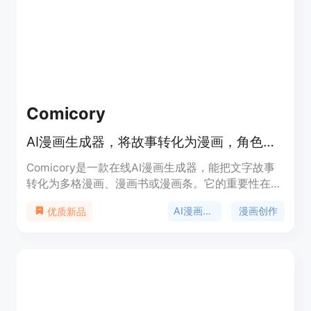
需求的音乐创作者。其定位是为各类人群提供便捷、
高效、专业的音乐创作解决方案。
Comicory
AI漫画生成器，将故事转化为漫画，角色一致，多格式导出，免费试用。
Comicory是一款在线AI漫画生成器，能把文字故事
转化为多格漫画、漫画书或漫画条。它的重要性在于
为创作者提供了便捷的漫画创作途径，无需专业绘画
AI漫画生成器
漫画创作
优质新品
技能。其主要优点包括保持角色一致性、可编辑面
板、支持多种格式导出等。新用户可免费试用，拥有
10个起始积分，首次创作一本漫画刚好够用。付费方
面，更多积分起售价为4.99美元，还有9.99美元起的
月订阅计划。该产品定位为面向广大漫画爱好者和创
作者，无论是新手还是有经验的创作者都能使用它来