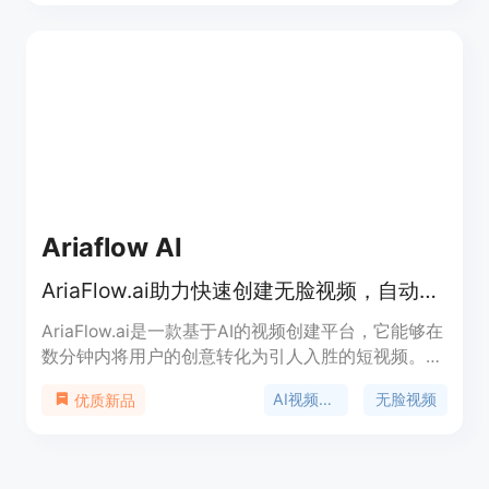
成、创意控制、免版税、高质量音频输出等。产品背
景方面，Slooply专注于音频素材领域，为创作者提
供丰富资源。价格方面，生成3个AI音效需5个信用
点，下载生成的音效无需额外费用。定位是满足各类
创作者对音效的需求，提升创作效率。
Ariaflow AI
AriaFlow.ai助力快速创建无脸视频，自动发布到多平台
AriaFlow.ai是一款基于AI的视频创建平台，它能够在
数分钟内将用户的创意转化为引人入胜的短视频。其
重要性在于极大提高了内容创作效率，为创作者节省
AI视频创作
无脸视频
优质新品
大量时间与精力。该平台的主要优势包括支持多语言
语音、自动发布内容、提供热门模板等。产品背景是
为满足内容创作者、营销人员和企业在社交媒体上创
建高质量视频的需求而设计。价格方面，有基础版