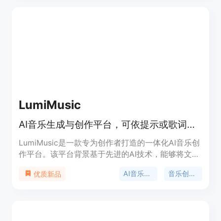
词时遗漏细微的电影细节。其主要优点包括输出一
致、高度详细、结构化，能在数秒内完成转换。产品
背景是为满足创作者对高效利用视频内容进行AI创作
的需求而开发。价格方面，免费账户可处理最大
50MB的视频文件，Pro和Enterprise计划可处理更大
的视频文件，Enterprise层还提供完整的REST API访
问。产品定位是为视频创作者、AI开发者等提供便捷
的视频转提示词解决方案。
LumiMusic
AI音乐生成与创作平台，可依提示或歌词创作完整歌曲并完善。
LumiMusic是一款专为创作者打造的一体化AI音乐创
作平台。该平台背景基于先进的AI技术，能够将文本
或歌词转化为高质量、富有表现力的歌曲。其重要性
AI音乐生成
音乐创作平台
优质新品
在于打破了传统音乐创作的门槛，让没有专业音乐知
识的人也能轻松创作音乐。主要优点包括可使用先进
的AI模型创作歌曲、拥有一系列AI音乐编辑工具、生
成的音乐具有清晰的版权以及支持流畅的音乐播放和