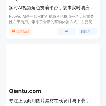
实时AI视频角色扮演平台，故事实时响应，角色以视频回应选择
PopVid AI是一款实时AI视频角色扮演平台，其重要
性在于为用户带来了全新的互动体验方式。主要优点
包括故事可实时响应，用户能通过选择影响剧情走
AI
视频角色扮演
优质新品
向；角色以AI生成影片回应，而非单纯文字，增强了
沉浸感；还提供丰富的创作工具，方便用户创作内
容。该平台定位为面向广大用户的娱乐互动社区，目
前未提及价格信息。
Qiantu.com
专注正版商用图片素材在线设计与下载，提供多种素材服务。