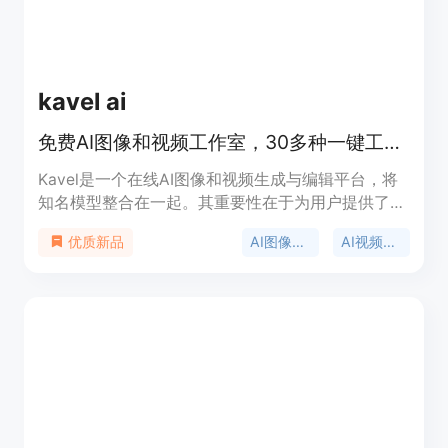
借助它提升创作效率和质量。
kavel ai
免费AI图像和视频工作室，30多种一键工具，首图免费，无需账号
Kavel是一个在线AI图像和视频生成与编辑平台，将
知名模型整合在一起。其重要性在于为用户提供了便
捷的图像和视频创作途径。主要优点包括操作简单，
AI图像工具
AI视频工具
优质新品
有30多种一键工具，可在生成前查看信用成本，失
败生成不扣费，还提供免费试用。产品背景是满足用
户对于AI图像和视频创作的需求。价格方面，生成按
信用计费，不同模型、分辨率、长度和输入类型成本
不同。定位是面向广大有图像和视频创作需求的用
户。