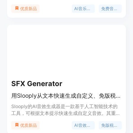
重要性在于极大地降低了音乐创作的门槛，让普通人
AI音乐生成
免费音乐制作
优质新品
也能轻松创作音乐。主要优点是创作速度快，从输入
提示到完成歌曲只需15 - 30秒，支持多种音乐风
格，且创作的歌曲具有原创性。产品提供免费和付费
两种模式，免费版可进行个人非商业使用，付费版则
拥有完整商业授权，适合内容创作者、企业和独立音
乐人等。
SFX Generator
用Slooply从文本快速生成自定义、免版税的AI音效，用于多领域创作。
Slooply的AI音效生成器是一款基于人工智能技术的
工具，可根据文本提示快速生成自定义音效。其重要
性在于为音乐、视频、游戏等领域的创作者提供了便
AI音效生成
免版税音效
优质新品
捷、高效的音效制作解决方案。主要优点包括快速生