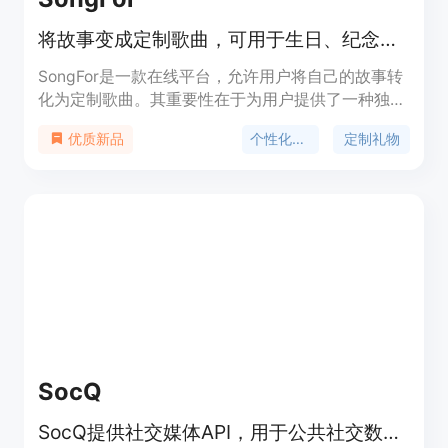
将故事变成定制歌曲，可用于生日、纪念日等，先免费预览再付费
SongFor是一款在线平台，允许用户将自己的故事转
化为定制歌曲。其重要性在于为用户提供了一种独特
且个性化的礼物选择。主要优点包括：快速生成，从
个性化歌曲
定制礼物
优质新品
讲述故事到完成歌曲约需五分钟；免费预览，用户满
意后再付费；高度个性化，歌词基于用户故事创作；
音质专业，有丰富的乐器和优美的人声。价格方面，
单曲最低29美元起，也可选择专业套餐以更优惠的价
格获取每月歌曲、视频和下载服务。该产品定位为提
供个性化音乐礼物的平台，适用于各种场合。
SocQ
SocQ提供社交媒体API，用于公共社交数据的监听、分析等。