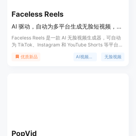
Faceless Reels
AI 驱动，自动为多平台生成无脸短视频，含脚本、配音等。
Faceless Reels 是一款 AI 无脸视频生成器，可自动
为 TikTok、Instagram 和 YouTube Shorts 等平台创
建脚本、配音、视觉效果、字幕、音乐和视频。其重
AI视频生成
无脸视频
优质新品
要性在于降低了短视频创作门槛，让创作者无需复杂
技能即可产出内容。主要优点包括无需剪辑基础、提
供多种模板、节省重复工作时间等。产品背景是满足
用户对快速高效创作短视频的需求。价格方面有基础
版 19.5 美元/月或 39 美元/年，专业版 34.5 美元/月
或 69 美元/年，新用户有 5 次一次性注册信用额度
用于测试。定位为适合不同水平创作者的无脸视频创
作工具。
PopVid