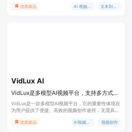
前沿的视频生成技术与直观的工作流程相结合，使任
AI 视频生成器
文本到视频
优质新品
何人都能大规模制作专业品质的视频内容。其优势明
显，如生成速度极快，能在数秒内完成高质量视频剪
辑；支持文本到视频、图像到视频的转换，对复杂叙
事、相机运动和艺术方向的理解精准；具备精确的运
动控制功能，能让用户像专业摄影师一样指导视频创
作；输出的视频可直接用于商业，内置内容安全防护
和水印控制；支持多语言提示，让全球用户都能轻松
使用。价格方面，可免费生成视频，具体付费模式未
提及。该产品旨在为需要快速将创意转化为可发布视
频草稿的团队和个人提供解决方案，无需复杂的时间
线编辑和渲染队列，大大提高了创作效率。
VidLux AI
VidLux是多模型AI视频平台，支持多方式生成视频，无需经验
VidLux是一款多模型AI视频平台，它的重要性体现在
为用户提供了便捷、高效的视频创作途径，无需具备
专业的视频编辑经验。其主要优点包括支持多种素材
AI视频生成
视频创作
优质新品
输入，如文本、图像、参考剪辑和关键帧；拥有多个
用于运动控制和角色一致性的模型；提供免费试用，