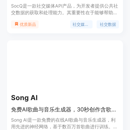
SocQ是一款社交媒体API产品，为开发者提供公共社
交数据的获取和处理能力。其重要性在于能够帮助开
发者快速构建社交监听、创作者情报、品牌监测和分
社交媒体API
社交数据
优质新品
析等应用。主要优点包括稳定的API合约、规范化的
字段、强大的请求日志和清晰的使用可见性。产品背
景是满足开发者在处理多平台社交数据时的需求。价
格方面，文档未明确提及，从API使用按学分付费推
测为付费模式。定位是为开发者提供一站式的社交数
据API服务。
Song AI
免费AI歌曲与音乐生成器，30秒创作含歌词、人声和乐器的歌曲。
Song AI是一款免费的在线AI歌曲与音乐生成器，利
用先进的神经网络，基于数百万首歌曲进行训练。其