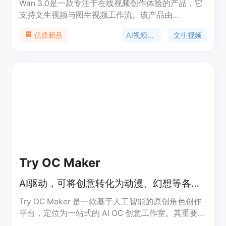
Wan 3.0是一款专注于在线视频创作体验的产品，它
支持文生视频与图生视频工作流。该产品由
wan30.art推出，将创作者直接带入默认选中Wan
AI视频生成
文生视频
优质新品
3.0的AI视频工作室。其主要优点包括以提示词为
先，可将自然语言场景描述转化为短视频片段；能将
静帧、产品图或角色概念导入并赋予可控动态；无需
本地部署，在浏览器中即可使用；支持对视频时长、
分辨率等进行控制。价格方面，新用户可获得少量新
手积分及每日签到奖励，进行免费试用，重度使用可
选择付费积分方案。其定位是为搜索Wan 3.0相关内
容的用户提供便捷、高效的在线视频创作服务。
Try OC Maker
AI驱动，可将创意转化为动漫、幻想等各类原创角色设计
Try OC Maker 是一款基于人工智能的原创角色创作
平台，定位为一站式的 AI OC 创意工作室。其重要性
在于为用户提供了便捷、高效的角色创作途径，无需