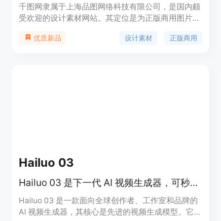
千图网隶属于上海品图网络科技有限公司，是国内颇
受欢迎的设计素材网站。其定位是为正版商用图片素
材提供在线设计与下载服务。网站素材具有原创商
设计素材
正版商用
优质新品
用、快速下载、正版授权的特点。价格方面，有免费
内容，也有会员特惠的付费模式，企业版有专门的企
业VIP服务。其重要性在于满足了众多设计师、企业
营销人员等对高质量设计素材的需求，节省了找素材
和设计的时间成本。
Hailuo 03
Hailuo 03 是下一代 AI 视频生成器，可秒将文本和图像转为电影级视频
Hailuo 03 是一款面向全球创作者、工作室和品牌的
AI 视频生成器，其核心是先进的视频生成模型。它将