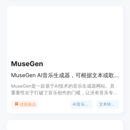
让新用户可以体验功能后再选择付费计划。价格方
面，新用户可免费试用，付费计划根据模型、时长、
分辨率、音频等设置收费。产品定位是满足不同用户
的视频创作需求，无论是社交媒体创作者、产品营销
人员还是动画设计师等，都能借助该平台将创意和现
有资产转化为可发布、测试或进一步开发的视频。
MuseGen
MuseGen AI音乐生成器，可根据文本或歌词创作原创歌曲并在线预览。
MuseGen是一款基于AI技术的音乐生成器网站。其
重要性在于打破了音乐创作的门槛，让没有音乐专业
背景的人也能轻松创作音乐。主要优点包括能快速将
AI音乐生成
文本转音乐
优质新品
文本转化为音乐，提供多种风格选择，支持精细编
辑，具备专业混音和母带处理功能。产品背景是利用
先进的AI算法，经过大量音乐数据的训练，以实现高
质量的音乐创作。价格方面提供免费试用，适合不同