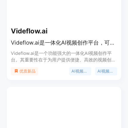
实现漫画创作。
Videflow.ai
Videflow.ai是一体化AI视频创作平台，可秒速创建视频、广告与UGC内容。
Videflow.ai是一个功能强大的一体化AI视频创作平
台。其重要性在于为用户提供便捷、高效的视频创作
解决方案，节省时间和精力。主要优点包括支持多种
AI视频生成器
AI视频编辑器
优质新品
视频类型创作，拥有先进的AI视频生成模型，提供丰
富的AI工具。产品背景方面，它依托先进的AI技术，
不断更新模型以提升视频生成质量。价格上提供免费
试用，定位为满足各类用户视频创作需求的平台。