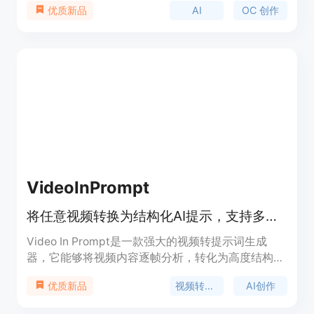
AI
OC 创作
优质新品
绘画技能。主要优点包括操作简单，能快速将用户的
创意转化为具体的角色形象，支持多种风格和形式的
角色设计，还可实现角色的动画制作。该平台提供免
费使用，适合各类有角色创作需求的人群，如动漫爱
好者、游戏开发者、角色设计师等。
VideoInPrompt
将任意视频转换为结构化AI提示，支持多种AI引擎
Video In Prompt是一款强大的视频转提示词生成
器，它能够将视频内容逐帧分析，转化为高度结构化
的文本提示和JSON元数据，适用于Runway、Sora
视频转提示词
AI创作
优质新品
和Midjourney等多种AI生成工具。该产品的重要性在
于为创作者节省大量时间和精力，避免手动编写提示