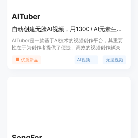
AITuber
自动创建无脸AI视频，用1300+AI元素生成可 monetizable 的4K长短视频。
AITuber是一款基于AI技术的视频创作平台，其重要
性在于为创作者提供了便捷、高效的视频创作解决方
案。它的主要优点包括拥有超过1300种AI语音、能
AI视频创作
无脸视频
优质新品
够自动生成AI视觉效果和字幕，无需创作者具备专业
的视频编辑技能，即可快速生成可用于YouTube、
TikTok等平台的可盈利短视频和长视频。产品背景方
面，随着AI技术的发展，市场对自动化视频创作工具
的需求日益增长，AITuber应运而生，满足了创作者
对于高效、便捷视频创作的需求。价格方面，提供免
费试用，无需信用卡信息，付费模式暂未提及具体价
格。产品定位为面向广大视频创作者，尤其是那些缺
乏专业编辑技能或希望快速产出视频内容的用户。
SongFor