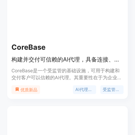
用，无按座位收费和隐藏成本。定位是为非技术创业
者提供一站式创业解决方案。
CoreBase
构建并交付可信赖的AI代理，具备连接、权限、审计和成本控制功能。
CoreBase是一个受监管的基础设施，可用于构建和
交付客户可以信赖的AI代理。其重要性在于为企业提
供了一个安全、可控的AI代理开发和部署环境。主要
AI代理基础设施
受监管的AI代理
优质新品
优点包括内置连接器、权限管理、审计和成本控制功
能；提供OpenAI兼容的API和可嵌入的聊天小部件；
支持对数据库、API和50多个应用程序进行查询和自
动化操作；具备多租户隔离和全面审计功能；可通过
开源CoreMCP桥接器访问本地和遗留系统。产品背
景是为满足企业在安全、合规的前提下使用AI代理的
需求。价格方面，提供免费、专业和团队计划，企业