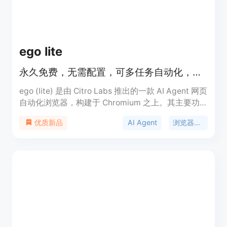
版价格定制。定位是为企业提供专业的AI代理平台，
帮助企业更安全、高效地利用AI技术。
ego lite
永久免费，无需配置，可多任务自动化，比 agent-browser 快 3.45 倍。
ego (lite) 是由 Citro Labs 推出的一款 AI Agent 网页
自动化浏览器，构建于 Chromium 之上。其主要功
能是让 AI Agent 可驱动浏览器进行自动化任务。重
AI Agent
浏览器自动化
优质新品
要性在于能显著提升网络自动化任务的执行效率。主
要优点包括永久免费且无需配置，可同时运行 100 多
个浏览器自动化任务，速度比 agent-browser 快
3.45 倍，降低 Token 消耗，能继承 Chrome 登录状
态等。价格方面，产品是永久免费的。定位是为 AI
Agent 与人类用户提供一个可共享使用的浏览器，方
便进行网络自动化操作。