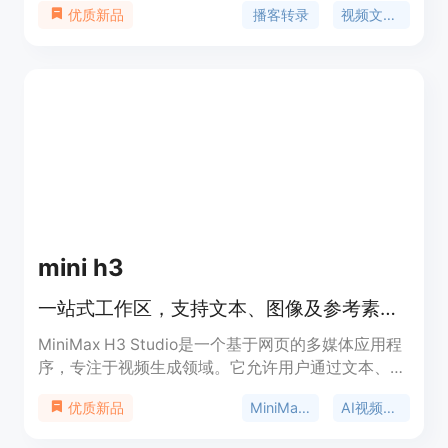
播客转录
视频文字稿
优质新品
重要性在于帮助用户更高效地从音频和视频内容中获
取信息。主要优点包括支持多种语言、提供AI摘要、
关键要点、精彩金句和思维导图，还能基于完整文稿
与AI对话。产品背景是为了满足人们从播客和视频学
习的需求。价格方面，有免费套餐每月提供150积
分，也有Lite、Standard、Pro等付费订阅方案，适
合不同使用频率和需求的用户。
mini h3
一站式工作区，支持文本、图像及参考素材生成视频并跟踪任务。
MiniMax H3 Studio是一个基于网页的多媒体应用程
序，专注于视频生成领域。它允许用户通过文本、图
像和参考素材创建视频，为视频制作提供了多元化的
MiniMax H3
AI视频生成器
优质新品
解决方案。该产品的重要性在于简化了视频制作流
程，降低了制作门槛，让更多人能够轻松创建专业级