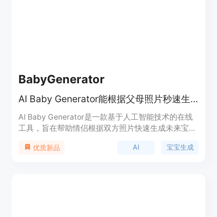
好者、游戏开发者、角色设计师等。
BabyGenerator
AI Baby Generator能根据父母照片秒速生成逼真的未来宝宝预览图。
AI Baby Generator是一款基于人工智能技术的在线
工具，旨在帮助情侣根据双方照片快速生成未来宝宝
的逼真预览图。其重要性在于为情侣们提供了一种有
AI
宝宝生成
优质新品
趣的方式来满足对未来宝宝长相的好奇，还可用于怀
孕公告、家庭互动等场景。该产品的主要优点是操作
简便，只需上传照片即可在短时间内获得预览结果，
且支持快速重试不同照片组合；同时注重数据安全，
照片会被安全处理。产品定位为免费的趣味工具，让
用户轻松体验生成未来宝宝的乐趣。