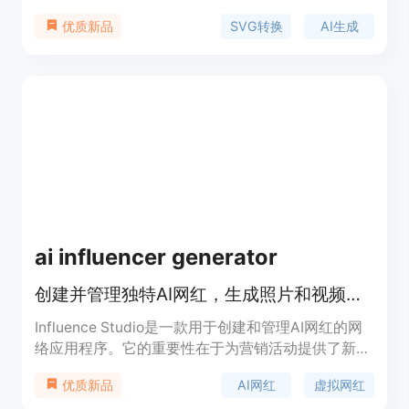
了一站式的图像矢量转换和AI创作解决方案，满足设
SVG转换
AI生成
优质新品
计、印刷等多领域需求。其主要优点包括免费使用、
速度快，支持多种文件格式的双向转换，处理结果干
净、可编辑，能保持色彩、比例和边缘质量的一致
性，还能有效清理图像噪声。背景信息方面，这款工
具受到设计师、开发者和印刷店等的喜爱。价格方
面，完全免费，所有工具均可免费使用，无账号、订
阅或水印限制。定位是为有图像转换和创作需求的用
户提供便捷、高效的服务。
ai influencer generator
创建并管理独特AI网红，生成照片和视频提升品牌在线形象
Influence Studio是一款用于创建和管理AI网红的网
络应用程序。它的重要性在于为营销活动提供了新的
手段，帮助品牌快速创建独特的AI网红形象，生成一
AI网红
虚拟网红
优质新品
致的照片和视频，从而增强品牌在网络上的影响力。