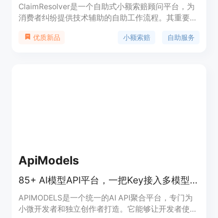
ClaimResolver是一个自助式小额索赔顾问平台，为
消费者纠纷提供技术辅助的自助工作流程。其重要性
在于帮助用户在小额索赔过程中更高效、有序地组织
小额索赔
自助服务
优质新品
信息和证据。主要优点包括使用通俗易懂的语言，让
非专业人士也能轻松操作；提供从需求函生成到案件
记录的一站式服务；采用安全的谷歌登录方式保障用
户信息安全。产品背景是针对小额索赔案件中用户面
临的信息整理困难、流程不清晰等问题而开发。目前
未提及价格信息，产品定位为非律师事务所，仅提供
自助技术平台服务，不能替代法律建议。
ApiModels
85+ AI模型API平台，一把Key接入多模型，比官方便宜95%，即用免认证。
APIMODELS是一个统一的AI API聚合平台，专门为
小微开发者和独立创作者打造。它能够让开发者使用