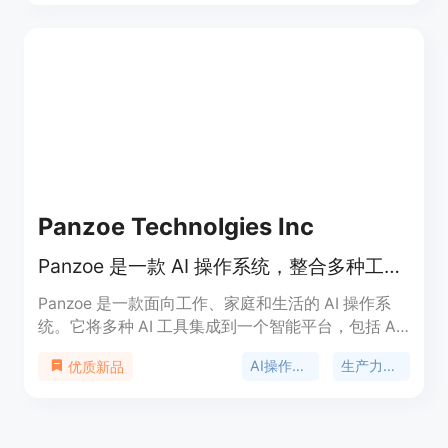
该产品的主要优点包括可以快速创建AI网红，支持多
种内容生成方式，如角色照片、创作者视频、图像转
视频等，并且可以对角色进行锁定以便在不同场景中
重复使用。产品提供免费试用，首次可获得一个5秒
低分辨率的快速视频，更高成本的模式需要使用信用
点。其定位是为营销人员、品牌商等提供AI网红内容
生成解决方案。
Panzoe Technolgies Inc
Panzoe 是一款 AI 操作系统，整合多种工具，提供一站式智能服务。
Panzoe 是一款面向工作、家庭和生活的 AI 操作系
统。它将多种 AI 工具集成到一个智能平台，包括 AI
大脑、每日简报、内置 ChatGPT 及 25 个 AI 应用。
AI操作系统
生产力工具
优质新品
其重要性在于为用户提供一站式解决方案，避免使用
多个分散的 AI 工具。主要优点有：统一平台整合，
避免信息分散；智能助手提供个性化服务；多平台集
成，方便使用。产品背景是为满足人们在不同场景下