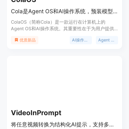
Cola是Agent OS和AI操作系统，预装模型工具，能与人共同进化。
ColaOS（简称Cola）是一款运行在计算机上的
Agent OS和AI操作系统。其重要性在于为用户提供
了一个智能、便捷且能与个人共同成长的工作辅助平
AI操作系统
Agent OS
优质新品
台。它的主要优点众多，比如开箱即用，预装有超过
110个精选模型、工具和Skill，用户无需进行复杂配
置；还能无微不至地理解用户意图，精准执行任务；
并且会随着用户能力提升而共同进化。产品定位是成
为用户的AI拍档，助力用户解决工作和生活中的各类
问题。页面未提及价格信息。
VideoInPrompt
将任意视频转换为结构化AI提示，支持多种AI引擎