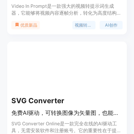
Video In Prompt是一款强大的视频转提示词生成
器，它能够将视频内容逐帧分析，转化为高度结构化
的文本提示和JSON元数据，适用于Runway、Sora
视频转提示词
AI创作
优质新品
和Midjourney等多种AI生成工具。该产品的重要性在
于为创作者节省大量时间和精力，避免手动编写提示
词时遗漏细微的电影细节。其主要优点包括输出一
致、高度详细、结构化，能在数秒内完成转换。产品
背景是为满足创作者对高效利用视频内容进行AI创作
的需求而开发。价格方面，免费账户可处理最大
50MB的视频文件，Pro和Enterprise计划可处理更大
的视频文件，Enterprise层还提供完整的REST API访
问。产品定位是为视频创作者、AI开发者等提供便捷
的视频转提示词解决方案。
SVG Converter
免费AI驱动，可转换图像为矢量图，也能根据描述生成SVG艺术作品
SVG Converter Online是一款完全在线的AI驱动工
具，无需安装软件和注册账号。它的重要性在于提供