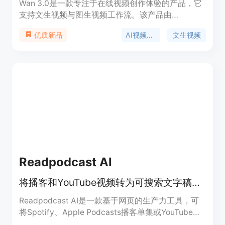
Wan 3.0是一款专注于在线视频创作体验的产品，它
支持文生视频与图生视频工作流。该产品由
wan30.art推出，将创作者直接带入默认选中Wan
AI视频生成
文生视频
优质新品
3.0的AI视频工作室。其主要优点包括以提示词为
先，可将自然语言场景描述转化为短视频片段；能将
静帧、产品图或角色概念导入并赋予可控动态；无需
本地部署，在浏览器中即可使用；支持对视频时长、
分辨率等进行控制。价格方面，新用户可获得少量新
手积分及每日签到奖励，进行免费试用，重度使用可
选择付费积分方案。其定位是为搜索Wan 3.0相关内
容的用户提供便捷、高效的在线视频创作服务。
Readpodcast AI
将播客和YouTube视频转为可搜索文字稿，还能生成摘要、导图等。
Readpodcast AI是一款基于网页的生产力工具，可
将Spotify、Apple Podcasts播客单集或YouTube视
频转换为带时间戳和说话人识别的可搜索文字稿。其