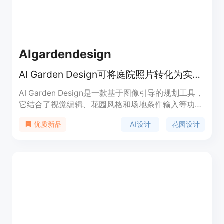
AIgardendesign
AI Garden Design可将庭院照片转化为实用花园设计概念，免费在线探索。
AI Garden Design是一款基于图像引导的规划工具，
它结合了视觉编辑、花园风格和场地条件输入等功
能。其重要性在于为用户提供了便捷、高效且个性化
AI设计
花园设计
优质新品
的花园设计方案。主要优点包括可以从真实庭院照片
出发，保留房产原有特征，考虑当地气候和光照等条
件，支持多种花园风格选择，免费提供一定数量的设
计方案。产品背景是满足人们对于花园个性化设计的
需求，无论是普通业主、园艺爱好者还是专业景观设
计师都能从中受益。对于匿名用户，可免费进行3次
最终图像生成，之后可选择是否登录进一步使用。产
品定位为服务于各类有花园设计需求的人群，帮助他
们在实际施工或购买植物前探索和比较不同的设计方