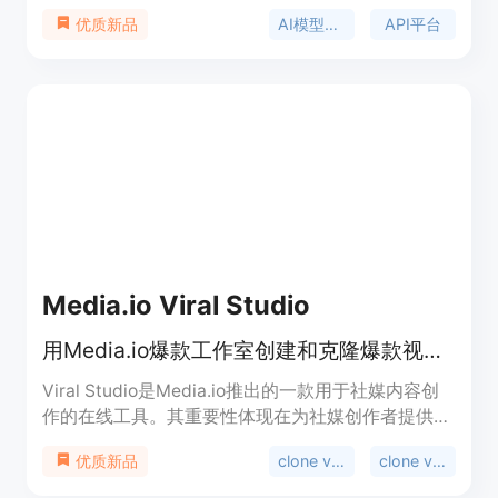
一个API key调用Anthropic、Google、OpenAI等厂
AI模型聚合
API平台
优质新品
商的图片、视频、语言和语音模型，底层模型与官方
API完全一致，但价格最高比官方便宜95%，按量付
费且无门槛。该平台聚合了全球最先进的主力模型，
提供在线playground，即开即用，无需认证，还支
持使用OpenAI和Anthropic官方SDK直接接入。支付
方式支持Stripe和支付宝，生成的图片和视频在
Cloudflare R2存储保留7天。
Media.io Viral Studio
用Media.io爆款工作室创建和克隆爆款视频与图像，紧跟社媒趋势
Viral Studio是Media.io推出的一款用于社媒内容创
作的在线工具。其重要性体现在为社媒创作者提供了
便捷、高效的内容制作途径。主要优点包括：紧跟
clone viral videos
clone viral
优质新品
TikTok、Instagram、YouTube和X等平台的流行趋
势，支持对爆款内容进行复刻和重新混合，能将社媒