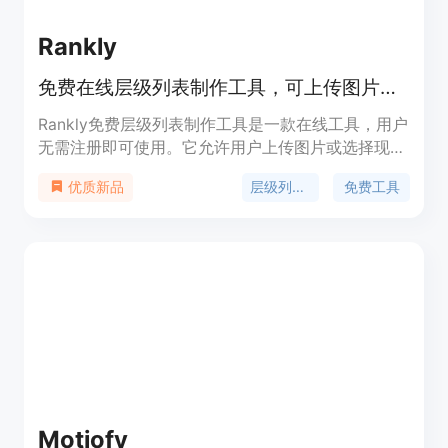
Rankly
免费在线层级列表制作工具，可上传图片、自定义层级并下载PNG
Rankly免费层级列表制作工具是一款在线工具，用户
无需注册即可使用。它允许用户上传图片或选择现成
模板，将图片拖入自定义层级，最后导出清晰的层级
层级列表制作
免费工具
优质新品
列表为PNG格式。其重要性在于为用户提供了一个便
捷的方式来对各种事物进行排名和展示。主要优点包
括免费使用、无需注册、本地处理图片保护隐私、支
持自定义层级名称、提供多种热门主题模板等。产品
背景是满足用户对多样化事物（如游戏、电影、音乐
等）进行排名和分享意见的需求。该工具价格免费，
定位于普通用户、粉丝群体、内容创作者等，为他们
提供一个简单易用的排名工具。
Motiofy