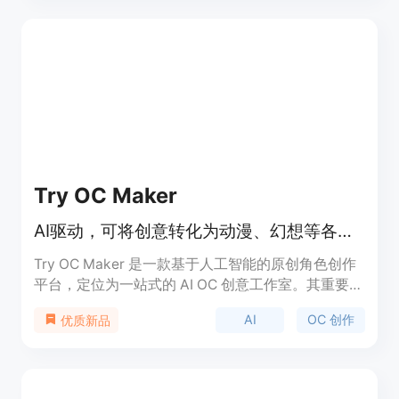
URL转化为AI内容。其定位是帮助用户轻松制作出具
有传播力的社媒视频和图像。关于价格，文档未提
及，但推测可能有免费试用或付费模式。
Try OC Maker
AI驱动，可将创意转化为动漫、幻想等各类原创角色设计
Try OC Maker 是一款基于人工智能的原创角色创作
平台，定位为一站式的 AI OC 创意工作室。其重要性
在于为用户提供了便捷、高效的角色创作途径，无需
AI
OC 创作
优质新品
绘画技能。主要优点包括操作简单，能快速将用户的
创意转化为具体的角色形象，支持多种风格和形式的
角色设计，还可实现角色的动画制作。该平台提供免
费使用，适合各类有角色创作需求的人群，如动漫爱