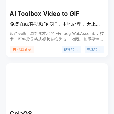
案。
AI Toolbox Video to GIF
免费在线将视频转 GIF，本地处理，无上传无水印，可裁剪设置参数
该产品基于浏览器本地的 FFmpeg WebAssembly 技
术，可将常见格式视频转换为 GIF 动图。其重要性在
于提供私密和便捷的视频转 GIF 服务。主要优点为无
视频转 GIF
在线转换器
优质新品
需上传视频，保障用户数据隐私；不添加水印且无需
注册；可裁剪视频片段，控制 GIF 大小和质量。该产
品定位为免费的在线视频处理工具，适合需要将视频
转换为 GIF 的各类用户。价格为免费。
ColaOS