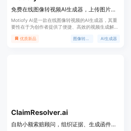
免费在线图像转视频AI生成器，上传图片、描述动作、选模型，数分钟出视频。
Motiofy AI是一款在线图像转视频的AI生成器，其重
要性在于为创作者提供了便捷、高效的视频生成解决
方案。主要优点包括操作简单，无需专业技能，只需
图像转视频
AI生成器
优质新品
上传图片、描述动作、选择模型即可在数分钟内生成
视频；提供多种模型和丰富的参数设置，如宽高比、
时长、分辨率等，创作者可根据需求精细控制视频效
果；支持设置起始帧和结束帧，还能导入参考图像，
最大程度满足个性化创作需求；成本低，新用户有免
费额度，后续按需付费。产品背景是顺应AI技术发展
和创作者对高效视频制作工具的需求而诞生。价格方
面，新用户免费获得一定额度，后续有不同套餐可
选，如Motiofy Starter每月20美元（年付240美
元），有2000个积分；Motiofy Creator每月40.33
美元（年付400美元），有6000个积分；Motiofy
ClaimResolver.ai
Pro每月100.83美元（年付1000美元），有15000个
积分。定位是面向各类创作者，提供一站式图像转视
自助小额索赔顾问，组织证据、生成函件、准备案件及邮寄服务
频服务。