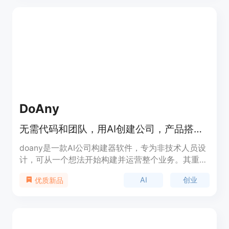
视频。其主要优点包括拥有清晰的设置界面，用户可
以直观地配置视频的时长、分辨率、源资产和信用额
度等参数；具备精确的信用额度估算功能，能在生成
视频前帮助用户了解成本；提供了强大的任务跟踪机
制，可实时跟踪任务状态，确保用户随时掌握视频生
成进度。关于价格，页面未详细提及，推测可能采用
付费模式，可能有免费试用。产品定位于满足不同团
队和个人的视频制作需求，适用于需要快速进行视频
实验的场景。
DoAny
无需代码和团队，用AI创建公司，产品搭建、找人、销售全包，100%所有权。
doany是一款AI公司构建器软件，专为非技术人员设
计，可从一个想法开始构建并运营整个业务。其重要
性在于降低了创业门槛，让更多有想法的人能够轻松
AI
创业
优质新品
创业。主要优点包括无需代码和团队、快速上线、全
程支持、拥有100%所有权、成本低等。背景信息是
为了帮助无技术背景的创业者实现创业梦想而开发。
价格方面，免费启动，之后每月99美元的固定费