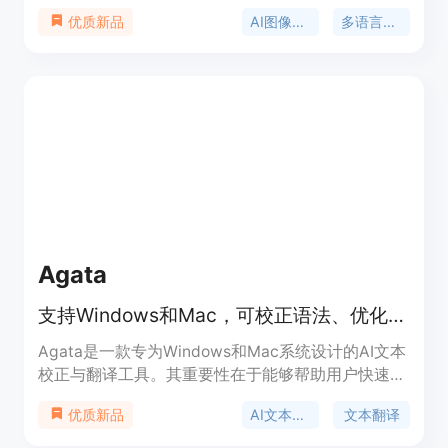
效率低下等问题。主要优点包括能完美保留图像布
AI图像翻译
多语言翻译
优质新品
局，翻译迅速，支持130种语言，具备无缝修复、批
量处理等功能。该产品面向全球用户，适用于电商、
营销、漫画翻译等多个领域。价格方面，提供免费试
用，有多种付费套餐可供选择，如一次性付费3.99 -
9.99美元获取150个积分，专业版9.99美元/月，高
级版19.99美元/月。
Agata
支持Windows和Mac，可校正语法、优化风格、翻译文本的AI工具
Agata是一款专为Windows和Mac系统设计的AI文本
校正与翻译工具。其重要性在于能够帮助用户快速准
确地修正语法错误、优化文本风格并进行翻译。主要
AI文本校正
文本翻译
优质新品
优点包括支持在任何应用中使用，提供基础模式和专
业版。基础模式需用户使用自己的API密钥，专业版