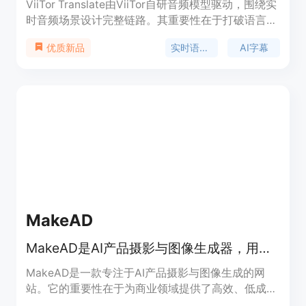
ViiTor Translate由ViiTor自研音频模型驱动，围绕实
时音频场景设计完整链路。其重要性在于打破语言障
碍，让人们能自由与世界交流。主要优点包括实时语
实时语音翻译
AI字幕
优质新品
音识别、场景化翻译、内容沉淀等，能适配直播、会
议、课程等多种真实场景，减少语言障碍带来的沟通
成本与理解误差。产品定位为帮助用户在高频外语理
解场景中轻松理解外语内容，价格信息未提及。
MakeAD
MakeAD是AI产品摄影与图像生成器，用于电商、生活场景和广告。
MakeAD是一款专注于AI产品摄影与图像生成的网
站。它的重要性在于为商业领域提供了高效、低成本
的产品视觉解决方案。主要优点包括：能以较低成本