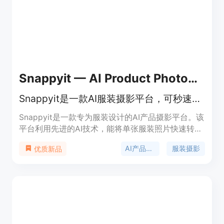
为满足产品宣传视频制作需求而开发。价格方面提供
7天免费试用，有月付和年付套餐，年付可享受20%
折扣，包括入门版（19美元/月）、专业版（39美元/
月）和企业版（99美元/月）。定位是帮助企业和个
人快速制作高质量的产品宣传视频。
Snappyit — AI Product Photography Platform for Apparel
Snappyit是一款AI服装摄影平台，可秒速生成多种类型服装图片和视频。
Snappyit是一款专为服装设计的AI产品摄影平台。该
平台利用先进的AI技术，能将单张服装照片快速转化
为多种专业电商视觉素材，如模特照片、平铺照片、
AI产品摄影
服装摄影
优质新品
幽灵模特照片等。它的优势显著，无需摄影棚、摄影
师和专业编辑技能，就能在短时间内生成高质量的图
片和视频，大大节省了时间和成本。价格方面，单张
图片成本低于0.1美元，月费用从8.2美元起，还提供
免费试用。其定位是为各类服装相关的电商卖家、品
牌和设计团队提供高效、便捷的视觉解决方案，帮助
他们提升产品展示效果，增加销售转化率。