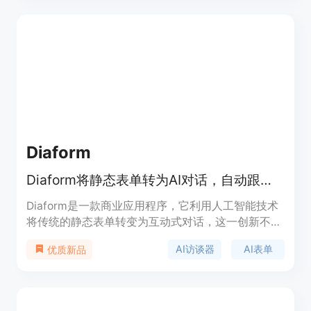
则提供无限的Gemini Flash 2.5使用权限。产品背景
是为满足用户在写作过程中的文本处理需求。价格方
面，有免费的基础模式，专业版每月5.99美元。定位
是提高用户写作效率和质量的生产力工具。
Diaform
Diaform将静态表单转为AI对话，自动跟进，挖掘深度反馈和可行动见解
Diaform是一款商业应用程序，它利用人工智能技术
将传统的静态表单转变为互动式对话，这一创新不仅
能自动深入挖掘用户反馈细节、总结每次访谈内容，
AI访谈器
AI表单
优质新品
还能无需人工跟进就呈现可付诸实践的见解。其主要
优点在于极大地提高客户研究、流失调查和用户引导
反馈收集的效率和规模，实现自动运行。该产品提供
14天免费试用，价格区间从0到149美元，适合有客