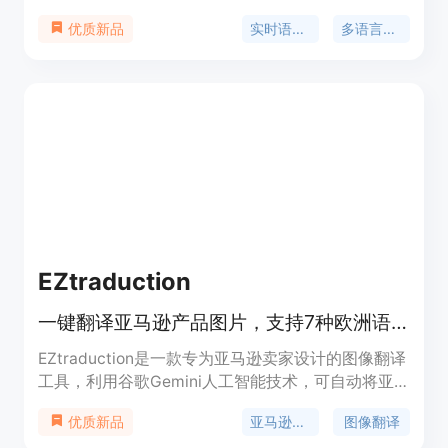
实现高效沟通。主要优点包括无需人工口译员、实时
实时语音翻译
多语言支持
优质新品
翻译、支持多种语言、保护隐私等。产品背景是满足
人们在工作、会议、日常生活等场景下的跨语言交流
需求。价格方面，套餐每月25美元起，外加AI分钟费
用（每分钟约0.03美元起，使用自己的密钥无加
价），还有免费试用和免费访客模式。定位为提供便
捷、高效、经济的实时语音翻译服务。
EZtraduction
一键翻译亚马逊产品图片，支持7种欧洲语言，低至0.25欧元/张
EZtraduction是一款专为亚马逊卖家设计的图像翻译
工具，利用谷歌Gemini人工智能技术，可自动将亚
马逊产品图片中的文字翻译成7种欧洲语言。其重要
亚马逊产品翻译
图像翻译
优质新品
性在于帮助卖家快速、低成本地拓展欧洲市场。主要