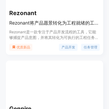
Rezonant
Rezonant将产品愿景转化为工程就绪的工作，贯穿任务、代理和代码交付。
Rezonant是一款专注于产品开发流程的工具，它能
够捕捉产品意图，并将其转化为可执行的工程任务，
直至代码交付。其重要性在于帮助产品团队更高效地
产品开发
任务管理
优质新品
将产品想法落地，减少沟通成本和理解偏差。主要优
点包括：提供清晰的产品系统理解，将意图转化为可
构建的工作，在交付代码过程中保持控制。产品背景
信息未提及，价格信息未在文档中给出，产品定位为
面向有大想法的产品团队，帮助他们从混乱的灵感中
快速整理出可交付的工作。
Genpire