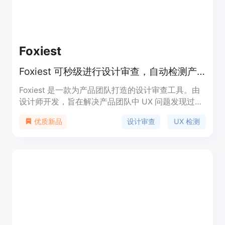
Foxiest
Foxiest 可秒级进行设计审查，自动检测产品流中的各类问题。
Foxiest 是一款为产品团队打造的设计审查工具。由
设计师开发，旨在解决产品团队中 UX 问题发现过晚
的问题。其核心技术是基于 AI 驱动的 UX 审查功
设计审查
UX 检测
优质新品
能，能自动检测产品流程中的边缘情况、可用性问
题、可访问性问题以及缺失状态等。该工具的重要性
在于帮助团队在开发前发现问题，避免后期高昂的工
程返工成本，提高产品的 UX 质量。产品提供免费试
用，定位是为希望交付更好 UX 的产品团队服务。