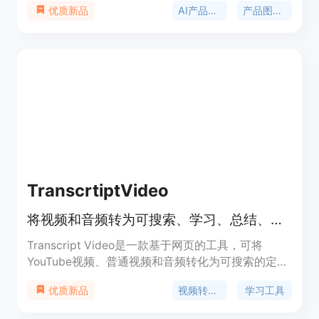
AI产品摄影
产品图像生成
优质新品
将现有产品图像和营销想法转化为专业的视觉素材，
减少传统摄影流程中的繁琐环节，如反复的工作室搭
建、灯光设置和后期处理，同时降低了98%的产品摄
影成本。新用户可获得16个免费信用额度。该产品定
位为服务电商、广告等行业，为企业和营销人员提供
高质量的产品图像。
TranscrtiptVideo
将视频和音频转为可搜索、学习、总结、翻译的定时文本
Transcript Video是一款基于网页的工具，可将
YouTube视频、普通视频和音频转化为可搜索的定时
文本。其重要性在于帮助用户更高效地处理音视频内
视频转文字
学习工具
优质新品
容，节省时间和精力。主要优点包括支持多种输入
源、可生成多种学习资料、具备翻译功能等。产品有