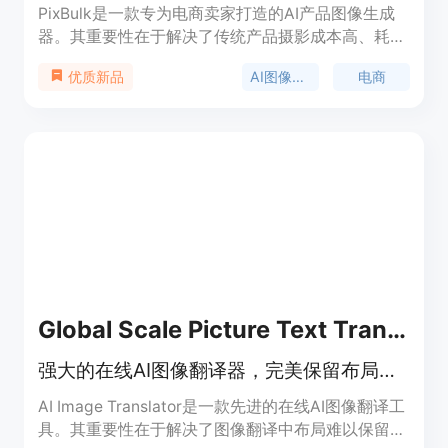
PixBulk是一款专为电商卖家打造的AI产品图像生成
器。其重要性在于解决了传统产品摄影成本高、耗时
长的问题。主要优点包括能在几分钟内批量生成数百
AI图像生成
电商
优质新品
张产品图像，无需摄影师，且费用低至每张0.02美元
起。产品背景是针对Shopify、Etsy、亚马逊等电商
平台卖家的需求而开发。价格方面，按使用的图像计
费，失败的生成会自动退款，有一次性、月度、年度
等不同套餐。定位是帮助电商卖家实现产品摄影的自
动化和规模化。
Global Scale Picture Text Translation
强大的在线AI图像翻译器，完美保留布局，可快速翻译各类图像。
AI Image Translator是一款先进的在线AI图像翻译工
具。其重要性在于解决了图像翻译中布局难以保留、