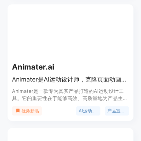
免费和付费计划，定位为帮助用户将音视频内容转化
为知识资产，适用于学习、研究、内容创作等场景。
Animater.ai
Animater是AI运动设计师，克隆页面动画，添加音轨后导出视频。
Animater是一款专为真实产品打造的AI运动设计工
具。它的重要性在于能够高效、高质量地为产品生成
宣传视频。主要优点包括：能精确克隆页面元素，采
AI运动设计
产品宣传视频
优质新品
用真正的运动设计工艺进行动画制作；支持多种音频
添加，可输出1080p或4K的MP4视频；由用户自己
的编码代理驱动，如Claude、Code或Codex；遵循
专业的电影语法和90条编码运动定律。产品背景是