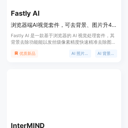
Fastly AI
浏览器端AI视觉套件，可去背景、图片升4K、制作证件照等。
Fastly AI 是一款基于浏览器的 AI 视觉处理套件，其
背景去除功能能以发丝级像素精度快速精准去除图片
背景，输出透明 PNG 或满足电商场景的抠图；4K 图
AI 照片编辑器
AI 背景去除
优质新品
像增强技术可将低分辨率或有噪点的图片清晰地提升
至 2x 或 4x 4K HD 质量，去除模糊；产品摄影功能
可将电商产品置于逼真奢华的工作室灯光场景中，助
力产品展示；图像外扩功能通过生成式外扩将图片扩
展至 9:16 或 16:9 比例，适应社交媒体展示；证件照
制作能生成 100 个国家的护照、签证和证件照片，提
供标准尺寸和背景颜色；照片修复利用 AI 增强技术
修复褪色、模糊或受损的旧档案，改善面部特征和细
节。该产品操作简单，无需安装软件，仅需在浏览器
中上传、处理和下载文件即可，适合需要快速处理图
像的普通用户和专业团队。价格方面，提供免费试
InterMIND
用，有 10 个免费信用点，可体验证件照制作和照片