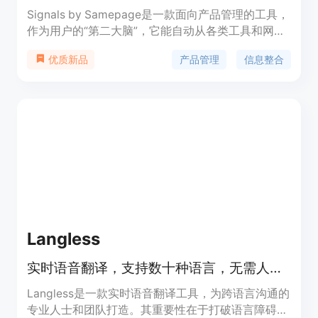
Signals by Samepage是一款面向产品管理的工具，
作为用户的“第二大脑”，它能自动从各类工具和网络
中提取重要信息和见解，整合至一处。该产品的主要
产品管理
信息整合
优质新品
优点在于减少信息筛选的工作量，让产品领导者轻松
掌握组织内各项动态。Samepage公司曾筹集485万
美元并在Product Hunt上推出此产品。关于价格，页
面未详细提及，推测可能有免费试用或付费模式。其
定位是帮助产品管理团队提高工作效率，更好地管理
项目和决策。
Langless
实时语音翻译，支持数十种语言，无需人工口译员，适用于多场景。
Langless是一款实时语音翻译工具，为跨语言沟通的
专业人士和团队打造。其重要性在于打破语言障碍，