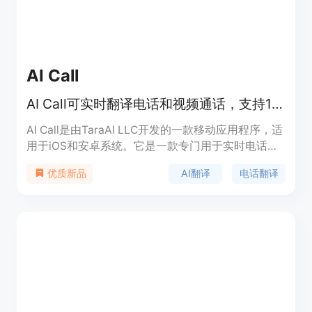
都有依据，每个开发者都能保持一致。
AI Call
AI Call可实时翻译电话和视频通话，支持100种语言。
AI Call是由TaraAI LLC开发的一款移动应用程序，适
用于iOS和安卓系统。它是一款专门用于实时电话和
视频通话翻译的工具，支持100种语言。其主要优点
AI翻译
电话翻译
优质新品
包括翻译速度快（不到0.5秒）、准确性高，使用先
进的神经翻译模型，确保日常对话语言翻译准确。该
应用免费下载，部分高级功能可通过订阅获取。它的
定位是为用户提供便捷的跨语言沟通解决方案，打破
语言障碍。