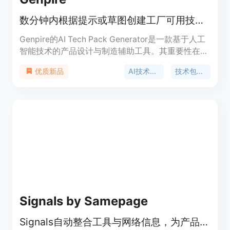
数分钟内根据提示或草图创建工厂可用技术包，支持AI产品设计与制造工作流
Genpire的AI Tech Pack Generator是一款基于人工
智能技术的产品设计与制造辅助工具。其重要性在于
极大地提高了产品设计和制造流程的效率，通过人工
AI技术包生成器
技术包制作工具
优质新品
智能算法，能够快速将用户输入的提示或草图转化为
详细、工厂可直接使用的技术包。主要优点包括节省
时间、提高准确性、降低设计成本等。产品背景未明
确提及，价格信息未给出，定位是为产品设计师、制
造商等提供高效的设计和制造解决方案。
Signals by Samepage
Signals自动整合工具与网络信息，为产品管理提供重要洞察。