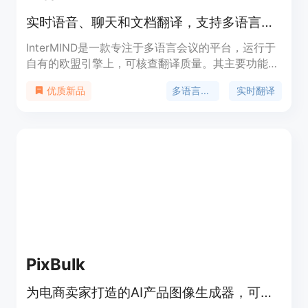
修复功能；还有信用包和专业订阅计划可供选择，信
实时语音、聊天和文档翻译，支持多语言，含AI会议记录等功能。
用包适用于一次性项目，购买的信用点不会过期，专
业版适合频繁创建图像的用户和小团队，每月有 500
InterMIND是一款专注于多语言会议的平台，运行于
信用点、优先处理权和支持服务。
自有的欧盟引擎上，可核查翻译质量。其主要功能包
括实时语音、聊天和文档翻译，文档AI，语义搜索，
多语言会议
实时翻译
优质新品
AI会议记录等。产品的重要性在于打破语言障碍，促
进全球范围内的沟通与协作。主要优点有主权可控、
数据安全、支持多语言、功能丰富等。产品定位为多
语言会议解决方案提供商，提供免费试用，付费方案
有按需文件翻译等服务。
PixBulk
为电商卖家打造的AI产品图像生成器，可批量将SKU表转为产品图。