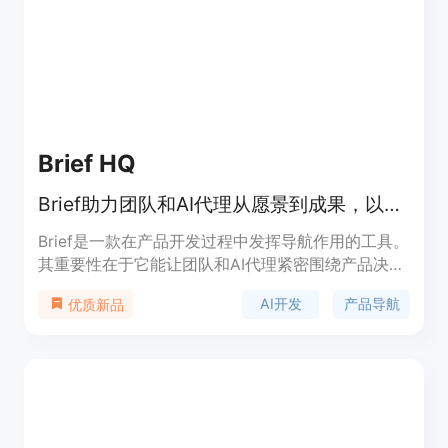
户研究需求、期望通过自动化手段获取精准反馈来优
化业务的企业。
Brief HQ
Brief助力团队和AI代理从愿景到成果，以AI速度导航产品开发。
Brief是一款在产品开发过程中发挥导航作用的工具。
其重要性在于它能让团队和AI代理紧密围绕产品决策
进行开发，避免盲目建设。主要优点包括：提升决策
AI开发
产品导航
优质新品
合规性，从仅依赖代码库时的46%提升到95%；减少
重写工作，提高工作产出；降低每个合并就绪任务的
成本。产品背景方面，它适应当前AI参与产品开发的
趋势，帮助团队更好地利用AI。价格方面，文中虽未
明确提及，但有免费试用和免费开始使用的相关表
述。定位是作为产品开发的导航工具，确保每个决策