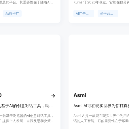
提及的平台。其重要性在于随着AI搜
Kumar于2026年创立。它能在数
发展，能让品牌在AI答案和搜索结果
广告简报转化为数百个贴合品牌、针
从而提高品牌的曝光度和影响力。主
众的广告创意，并通过学习找出最有
品牌推广
AI广告创意
多平台支持
括为用户提供一站式服务，无需用户
告。该平台支持Meta、Google、Tik
来源、发送冷邮件和支付每次投放费
Pinterest等多个广告平台，可满
用户需求策划高意向提示词，精准定
需求。价格方面，采用一次性信用包
众；提供实时仪表盘报告和警报等。
式，无订阅费用，Starter套餐9美元
是随着AI搜索技术的兴起，需要一种
个创意，Growth套餐39美元可生成
来帮助品牌适应新的搜索环境。价格
Scale套餐49美元可生成405个，
每月99美元的标准套餐，也有适合团
提供定制价格。其主要优点在于无需
的企业套餐，从499美元/月起，且年
团队，就能大幅提高广告创意产出量
享受两个月免费优惠。定位为品牌的
告制作成本，同时通过持续学习优化
性团队，为品牌提供全方位的AI搜索曝
果。
O
Asmi
SYiGO是基于AI的创意对话工具，助力个人成长与决策。
O是一款基于浏览器的AI创意对话工具，
Asmi AI是一款能在现实世界中为
户提供个人发展、自我反思和决策支
话的人工智能。它的重要性在于帮助
重要性在于帮助用户在复杂情况下理
时间和精力，让用户无需自己处理繁