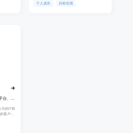
用程序、
距，克服日常干扰。主要优点包括个性化路径
个人成长
目标实现
如
规划、每日小任务推进、进度跟踪和回顾、使
与用户交互，
用AI提供专业内容等。产品背景是针对人们虽
了满足人
有目标但难以实现的现状而开发。该应用可免
务时的需
费下载使用。其定位是成为人们实现个人抱负
用户处理
的有力工具，为用户的自我发展提供持续的支
持和引导。
DigiGo Studio设计并构建Web平台、品牌系统和AI驱动的数字运营。
达卡的IT和
家的客户提
化执行解
X设计、品
务流程支