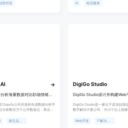
做出明智决策。与普通AI聊天机器人
沟通事务。主要优点包括无需下载应
创意对话
AI
电话服务
YiGO通过提问引导用户深入思考，挖
支持50种语言、可通过多种方式（
力。产品背景是为满足人们在职业和
iMessage、WhatsApp、电话）
清晰思考和决策的需求而开发。价格
且始终保持在线服务。产品背景是为
供13欧元的24小时免费试用和39欧
们在处理现实生活中各种电话相关事
阅服务，可随时取消。其定位是为个
求。价格信息未提及。其定位是帮助
提供一个结构化的思考空间，帮助用
个人琐事的智能助手。
心的清晰和成长。
AI
DigiGo Studio
CLEO AI分析海量数据对比职场情绪，推荐有效内容策略
AI是Cliquify公司开发的先进数据分析平
DigiGo Studio是一家位于孟加拉国
过分析数百万个公开数据点，将企业
数字解决方案公司，为12个以上国
牌和雇主价值主张（EVP）与行业竞
供服务。该公司通过技术设计和结构
行基准对比。其重要性在于为企业提
决业务问题，提供Web开发、UI/U
I
雇主品牌工具
Web开发
IT解决方案
动的竞争洞察和内容策略，帮助企业
牌设计、策略与内容、数字运营和业