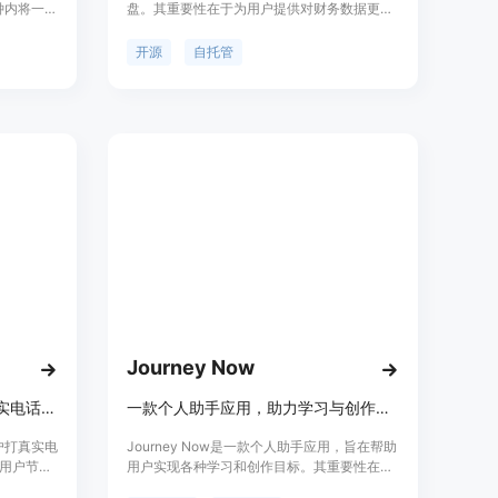
分钟内将一份
盘。其重要性在于为用户提供对财务数据更强
对特定受
的控制权，避免数据被锁定在托管预算产品
效的广
中。主要优点包括可自托管运行在多种基础设
开源
自托管
Tok和
施上，能控制财务数据，AI分类可选，支持
足不同渠道的
CSV导入导出等。产品背景方面，它满足了那
销售模
些希望对财务数据有更多掌控权的用户需求。
可生成65
价格上，该产品采用AGPL 3.0开源协议，意
205个，
味着是免费的。其定位是为自托管用户、注重
还为代理商
隐私的开发者和家庭实验室用户提供一个专业
聘请设计
的财务解决方案。
，降低广
广告效
Journey Now
Asmi AI可在现实世界为你打真实电话，处理个人琐事。
一款个人助手应用，助力学习与创作，跨越目标与现实的差距。
用户打真实电
Journey Now是一款个人助手应用，旨在帮助
用户节省
用户实现各种学习和创作目标。其重要性在于
琐的电话
为用户提供日常支持，填补目标与现实的差