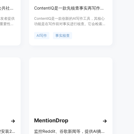
SocQ提供社交媒体API，用于公共社交数据的监听、分析等。
ContentIQ是一款先核查事实再写作的AI工具，首篇文章免费。
开发者提供
ContentIQ是一款创新的AI写作工具，其核心
重要性在
功能是在写作前对事实进行核查。它会检索真
、创作者
实来源，对每个主张进行验证，只依据经过验
优点包括
证的内容进行写作。该工具能生成带有观点、
AI写作
事实核查
大的请求
符合品牌声音且可点击查看来源的文章。其重
是满足开
要性在于解决了传统AI写作中事实不准确和内
。价格方
容缺乏深度的问题。产品背景是为了满足市场
学分付费
对高质量、真实可靠内容的需求。价格方面，
供一站式
有39美元的单品牌计划和99美元的工作室计
划。定位是为有内容创作需求的企业和个人提
供专业、可靠的写作支持。
MentionDrop
开源家庭服务器操作系统，一键安装200+应用，有AI助手Liv，可从任意浏览器访问。
监控Reddit、谷歌新闻等，提供AI摘要、情感分析和行动建议。