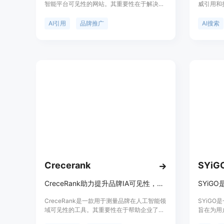
智能平台可见性的网站。其重要性在于解决了
威引用和
品牌在AI搜索中难以被引用的问题。在传统
索引擎的
SEO中，网站依赖反向链接提升排名，但AI搜
中展示，
AI引用
品牌推广
AI搜索
索更看重引用。即使品牌拥有优质网站和高域
要优点包
名权重，也可能在AI搜索中隐形。Scribble通
自行研究
过一系列操作，让品牌在AI搜索中获得更多引
用；根据
用。产品背景是随着AI搜索的兴起，品牌需要
位目标受
新的推广方式。关于价格，文档未提及。其定
产品背景
位是帮助品牌在AI搜索中脱颖而出，提升品牌
解决方案
在AI答案中的引用份额。
方面，有
队和机构
度订阅可
AI可见
光服务。
Crecerank
SYiG
CreceRank助力提升品牌IA可见性，监测主流IA，LATAM数据，免费试用！
CreceRank是一款用于测量品牌在人工智能领
SYiG
域可见性的工具。其重要性在于帮助企业了解
旨在为用
自身在人工智能推荐体系中的地位，随着人工
持。它的